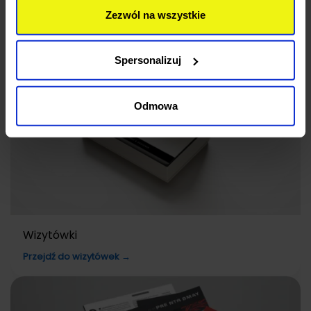
Zezwól na wszystkie
zewnętrznych partnerów, z których listą możesz
zapoznać się poniżej. Klikając “Akceptuję wszystkie”
wyrażasz zgodę na użycie przez nas wszystkich
Spersonalizuj
wymienionych wcześniej rodzajów cookies (ciasteczek).
Jeśli klikniesz "Odrzucam wszystkie", użyjemy tylko
cookies niezbędnych do działania naszej strony. Jeżeli
Odmowa
chcesz samodzielnie zdecydować, jakie typy ciasteczek
zostaną wykorzystane, kliknij “Dostosuj”.
Wizytówki
Przejdź do wizytówek →