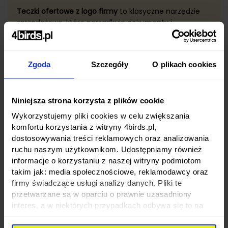
Teczki ofertowe z logo firmy
to klasyczne narzędzie
sprzedażowe, które porządkuje dokumenty i
jednocześnie buduje profesjonalny wizerunek marki.
Idealne do ofert handlowych, umów, prezentacji i
materiałów informacyjnych.
Zgoda
Szczegóły
O plikach cookies
Dzięki personalizacji teczka staje się nośnikiem
identyfikacji wizualnej – kolorystyka, logo i
uszlachetnienia sprawiają, że Twoja oferta wygląda
Niniejsza strona korzysta z plików cookie
spójnie, estetycznie i wiarygodnie.
Wykorzystujemy pliki cookies w celu zwiększania
komfortu korzystania z witryny 4birds.pl,
Sprawdź specyfikację
dostosowywania treści reklamowych oraz analizowania
ruchu naszym użytkownikom. Udostępniamy również
informacje o korzystaniu z naszej witryny podmiotom
takim jak: media społecznościowe, reklamodawcy oraz
firmy świadczące usługi analizy danych. Pliki te
Sprawdź także inne produkty
przetwarzane są w oparciu o prawnie uzasadniony
interes, a w niektórych przypadkach odbywa się to na
4birds.pl
podstawie Twojej zgody. Niektóre z plików cookies
dostarczane i przetwarzane są przez naszych