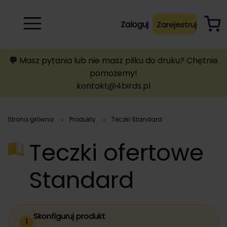
Rozwiń
Zaloguj
Zarejestruj
B
A
A
B
💬
Masz pytania lub nie masz pliku do druku? Chętnie
pomożemy!
kontakt@4birds.pl
Strona główna
Produkty
teczki Standard
Teczki ofertowe
Standard
Skonfiguruj produkt
1