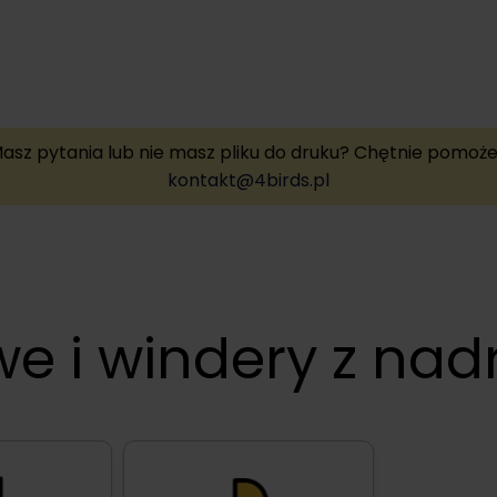
asz pytania lub nie masz pliku do druku? Chętnie pomoż
kontakt@4birds.pl
we i windery z na