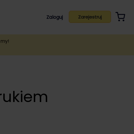
Zaloguj
Zarejestruj
emy!
drukiem