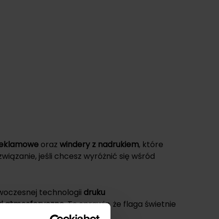
 reklamowe
oraz
windery z nadrukiem
, które
wiązanie, jeśli chcesz wyróżnić się wśród
owoczesnej technologii
druku
ki atmosferyczne
. To sprawia, że flaga świetnie