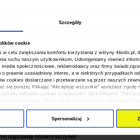
atów, dopasowując flagę idealnie do miejsca ekspozycji 
alności.
Szczegóły
 której nie da się przeoczyć
ykle efektowne nośniki promocji. Ich charakterystyczny ks
estrzeni – przed sklepem, salonem usługowym, restauracj
 plików cookie
 w celu zwiększania komfortu korzystania z witryny 4birds.pl, 
ają w technologii
druku termotransferowego
, który zape
nia ruchu naszym użytkownikom. Udostępniamy również informa
rukcja jest prosta w montażu i wygodna w transporcie, 
: media społecznościowe, reklamodawcy oraz firmy świadczące u
u o prawnie uzasadniony interes, a w niektórych przypadkach od
nia
ików cookies dostarczane i przetwarzane są przez naszych zewn
awiasz na produkt wykonany z najwyższą starannością oraz
ać się poniżej. Klikając “Akceptuję wszystkie” wyrażasz zgodę 
konsultacje projektowe oraz szybką realizację. Dzięki 
eśniej rodzajów cookies (ciasteczek). Jeśli klikniesz "Odrzuc
łania naszej strony. Jeżeli chcesz samodzielnie zdecydować, ja
.
uj”.
otransferowym
to inwestycja, która pracuje dla Twojej ma
Spersonalizuj
Z
cznej.
lama naprawdę nabiera skrzydeł!