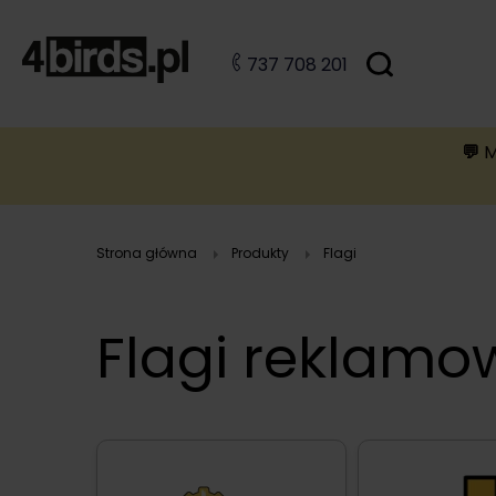
Szukaj
737 708 201
B
A
A
B
💬
M
Strona główna
Produkty
Flagi
Flagi reklamo