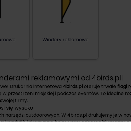
klamowe
Windery reklamowe
inderami reklamowymi od 4birds.pl!
liwe! Drukarnia internetowa
4birds.pl
oferuje trwałe
flagi
w przestrzeni miejskiej i podczas eventów. To idealne roz
wojej firmy.
si się wysoko
zych narzędzi outdoorowych. W 4birds.pl drukujemy je w n
ą trwałość, intensywne kolory oraz odporność na warun
 i utraty jakości.