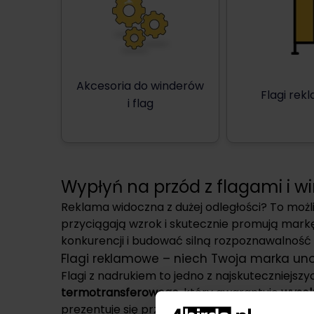
Akcesoria do winderów
Flagi re
i flag
Wypłyń na przód z flagami i w
Reklama widoczna z dużej odległości? To moż
przyciągają wzrok i skutecznie promują markę 
konkurencji i budować silną rozpoznawalność s
Flagi reklamowe – niech Twoja marka uno
Flagi z nadrukiem to jedno z najskuteczniejs
termotransferowego
, który gwarantuje
wysok
prezentuje się przez długi czas – bez blaknięcia