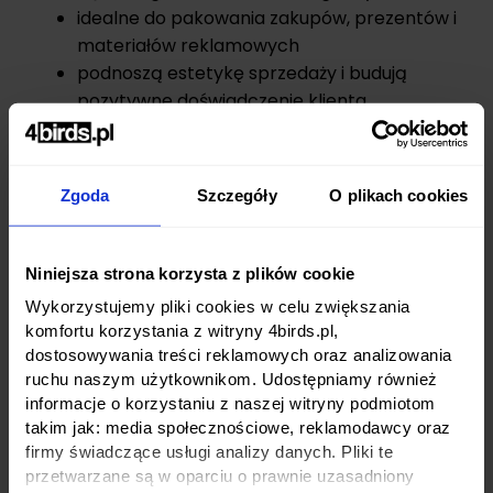
idealne do pakowania zakupów, prezentów i
materiałów reklamowych
podnoszą estetykę sprzedaży i budują
pozytywne doświadczenie klienta
Dostępne rodzaje toreb
papierowych
Zgoda
Szczegóły
O plikach cookies
Torby papierowe foliowane
– eleganckie,
efektowne, idealne dla branży modowej i
Niniejsza strona korzysta z plików cookie
marek premium.
Wykorzystujemy pliki cookies w celu zwiększania
Torby papierowe Premium
– torby z
komfortu korzystania z witryny 4birds.pl,
uszlachetnieniami druku takimi jak
złocenia,
dostosowywania treści reklamowych oraz analizowania
folie metaliczne, lakiery wybiórcze 3D
. To
ruchu naszym użytkownikom. Udostępniamy również
rozwiązanie dla marek, które chcą mocno
informacje o korzystaniu z naszej witryny podmiotom
takim jak: media społecznościowe, reklamodawcy oraz
wyróżnić się wizualnie. Wszystkie produkty z
firmy świadczące usługi analizy danych. Pliki te
serii Premium na 4birds.pl charakteryzują
przetwarzane są w oparciu o prawnie uzasadniony
się takimi uszlachetnieniami.