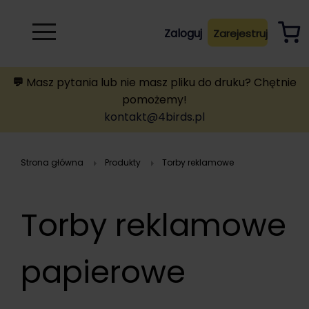
Rozwiń
Zaloguj
Zarejestruj
B
A
A
B
💬
Masz pytania lub nie masz pliku do druku? Chętnie
pomożemy!
kontakt@4birds.pl
Strona główna
Produkty
torby reklamowe
Torby reklamowe
papierowe