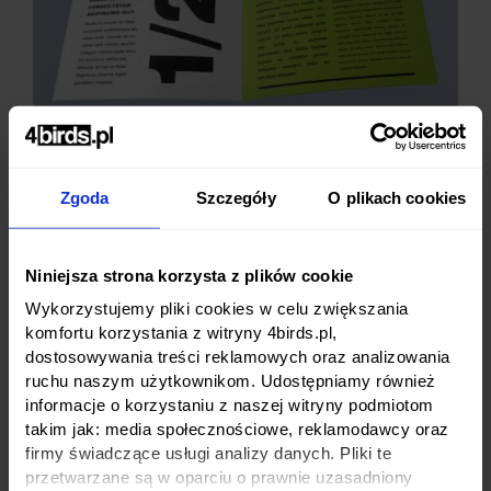
Ulotki reklamowe
to jedna z najtańszych i
najszybszych form dotarcia do klientów. Świetnie
Zgoda
Szczegóły
O plikach cookies
sprawdzają się w gastronomii, usługach, handlu
stacjonarnym i kampaniach lokalnych. Dzięki
drukowi online w 4birds.pl zamówisz ulotki bez
Niniejsza strona korzysta z plików cookie
wychodzenia z biura – z gotowego projektu lub z
Wykorzystujemy pliki cookies w celu zwiększania
pomocą naszego grafika.
komfortu korzystania z witryny 4birds.pl,
dostosowywania treści reklamowych oraz analizowania
Drukujemy ulotki w wielu formatach – od A6 po
ruchu naszym użytkownikom. Udostępniamy również
A3, DL i formaty kwadratowe,
jednostronne lub
informacje o korzystaniu z naszej witryny podmiotom
dwustronne
. Możesz wybrać różne gramatury
takim jak: media społecznościowe, reklamodawcy oraz
papieru oraz dodać uszlachetnienia, aby nadać
firmy świadczące usługi analizy danych. Pliki te
materiałom bardziej prestiżowy charakter.
przetwarzane są w oparciu o prawnie uzasadniony