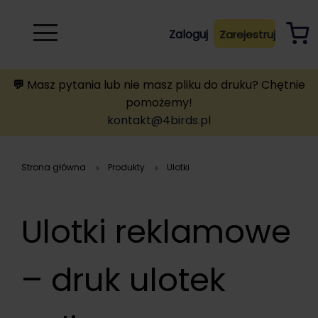
Rozwiń
Zaloguj
Zarejestruj
B
A
A
B
💬
Masz pytania lub nie masz pliku do druku? Chętnie
pomożemy!
kontakt@4birds.pl
Strona główna
Produkty
ulotki
Ulotki reklamowe
– druk ulotek