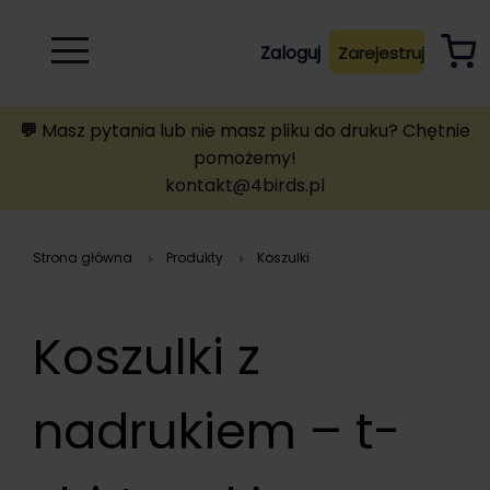
Rozwiń
Zaloguj
Zarejestruj
B
A
A
B
💬
Masz pytania lub nie masz pliku do druku? Chętnie
pomożemy!
kontakt@4birds.pl
Strona główna
Produkty
koszulki
Koszulki z
nadrukiem – t-