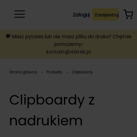
Rozwiń
Zaloguj
Zarejestruj
B
A
A
B
💬
Masz pytania lub nie masz pliku do druku? Chętnie
pomożemy!
kontakt@4birds.pl
Strona główna
Produkty
clipboardy
Clipboardy z
nadrukiem