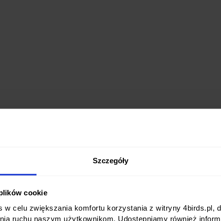
Szczegóły
 plików cookie
 w celu zwiększania komfortu korzystania z witryny 4birds.pl, 
nia ruchu naszym użytkownikom. Udostępniamy również informa