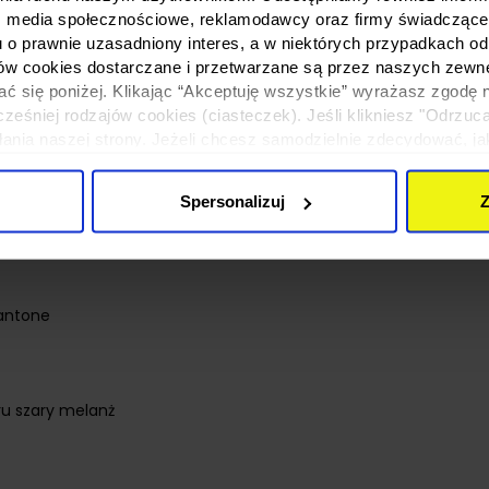
: media społecznościowe, reklamodawcy oraz firmy świadczące u
u o prawnie uzasadniony interes, a w niektórych przypadkach od
ików cookies dostarczane i przetwarzane są przez naszych zewn
ać się poniżej. Klikając “Akceptuję wszystkie” wyrażasz zgodę 
eśniej rodzajów cookies (ciasteczek). Jeśli klikniesz "Odrzuc
łania naszej strony. Jeżeli chcesz samodzielnie zdecydować, ja
uj”.
Spersonalizuj
Z
Pantone
ru szary melanż