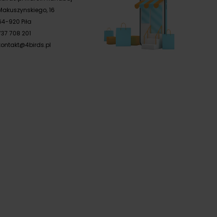
Makuszynskiego, 16
64-920 Piła
737 708 201
kontakt@4birds.pl