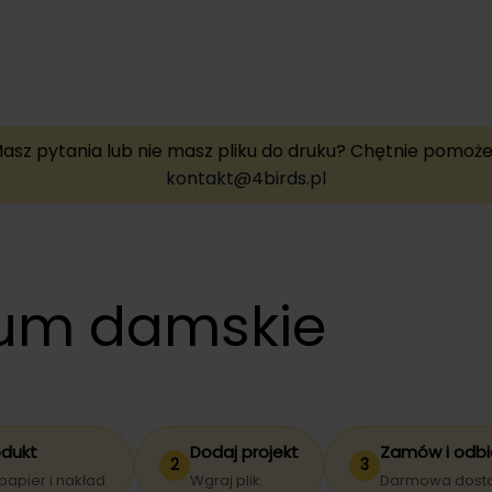
asz pytania lub nie masz pliku do druku? Chętnie pomoż
kontakt@4birds.pl
mium damskie
odukt
Dodaj projekt
Zamów i odbi
2
3
papier i nakład.
Wgraj plik.
Darmowa dostaw