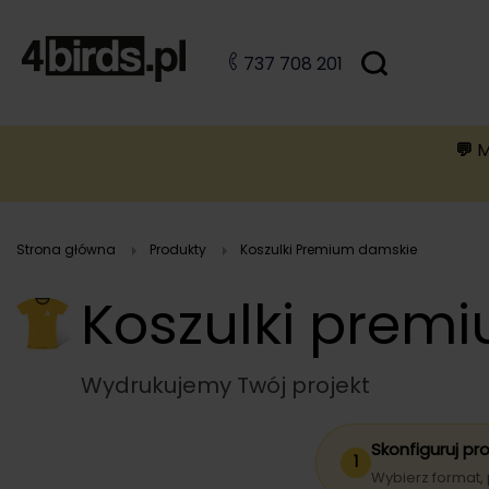
Szukaj
737 708 201
B
A
A
B
💬
M
Strona główna
Produkty
koszulki Premium damskie
Koszulki pre
Wydrukujemy Twój projekt
Skonfiguruj pr
1
Wybierz format, 