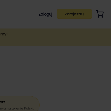
Zaloguj
Zarejestruj
emy!
erz
a na terenie Polski.