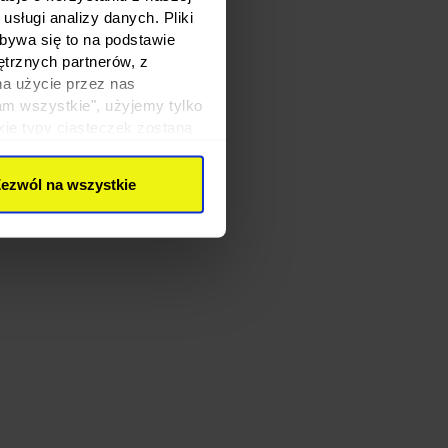
sługi analizy danych. Pliki
bywa się to na podstawie
ętrznych partnerów, z
na użycie przez nas
am wszystkie", użyjemy tylko
kie typy ciasteczek zostaną
ezwól na wszystkie