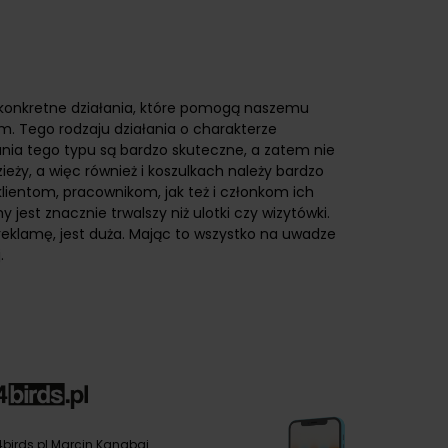
ć konkretne działania, które pomogą naszemu
m. Tego rodzaju działania o charakterze
nia tego typu są bardzo skuteczne, a zatem nie
ży, a więc również i koszulkach należy bardzo
lientom, pracownikom, jak też i członkom ich
jest znacznie trwalszy niż ulotki czy wizytówki.
eklamę, jest duża. Mając to wszystko na uwadze
.
4birds.pl Marcin Kanabaj