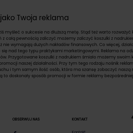
 jako Twoja reklama
dziś myśleć o sukcesie na dłuższą metę. Stąd też warto rozważy
ń z całą pewnością zaliczyć możemy zaliczyć koszulki z nadrukie
ż nie wymagają dużych nakładów finansowych. Co więcej, działa
 się nad tego typu praktykami marketingowymi. Reklama na odzie
ztów. Przygotowane koszulki z nadrukiem śmiało możemy swoim k
omocji naszej działalności. Przy tym tego rodzaju nośnik reklamy 
uchu i tym samym ilość osób, która ma szansę zobaczyć naszą r
iką to doskonały sposób promocji w formie reklamy bezpośredniej
OBSERWUJ NAS
KONTAKT
Kontakt