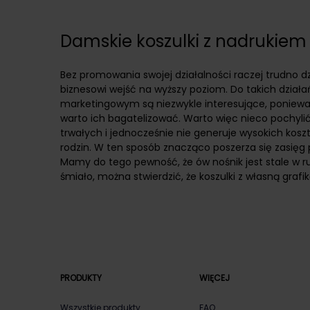
Damskie koszulki z nadrukiem
Bez promowania swojej działalności raczej trudno 
biznesowi wejść na wyższy poziom. Do takich działa
marketingowym są niezwykle interesujące, poniewa
warto ich bagatelizować. Warto więc nieco pochylić
trwałych i jednocześnie nie generuje wysokich kos
rodzin. W ten sposób znacząco poszerza się zasięg pr
Mamy do tego pewność, że ów nośnik jest stale w r
śmiało, można stwierdzić, że koszulki z własną graf
PRODUKTY
WIĘCEJ
Wszystkie produkty
FAQ