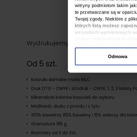
witryny podmiotom takim jak
te przetwarzane są w oparci
Twojej zgody. Niektóre z pl
których listą możesz zapozn
wszystkich wymienionych wcz
cookies niezbędnych do dzia
Wydrukujemy Twój projekt
wykorzystane, kliknij “Dostos
Odmowa
Od 5 szt.
Koszulki damskie marki B&C
Druk DTG - CMYK i sitodruk - CMYK, 1, 2, 3 kolory 
Kilkanaście kolorów koszulek do wyboru
Możliwość druku z przodu i z tyłu
100% bawełna; 85% bawełny i 15% wiskozy dla kolo
Gramatura 185 g
Rozmiary od S do XXL