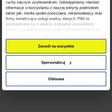
ruchu naszym użytkownikom. Udostępniamy również
informacje o korzystaniu z naszej witryny podmiotom
takim jak: media społecznościowe, reklamodawcy oraz
firmy świadczące usługi analizy danych. Pliki te
przetwarzane są w oparciu o prawnie uzasadniony
interes, a w niektórych przypadkach odbywa się to na
podstawie Twojej zgody. Niektóre z plików cookies
dostarczane i przetwarzane są przez naszych
Zezwól na wszystkie
zewnętrznych partnerów, z których listą możesz
zapoznać się poniżej. Klikając “Akceptuję wszystkie”
wyrażasz zgodę na użycie przez nas wszystkich
Spersonalizuj
wymienionych wcześniej rodzajów cookies (ciasteczek).
Jeśli klikniesz "Odrzucam wszystkie", użyjemy tylko
cookies niezbędnych do działania naszej strony. Jeżeli
Odmowa
chcesz samodzielnie zdecydować, jakie typy ciasteczek
zostaną wykorzystane, kliknij “Dostosuj”.