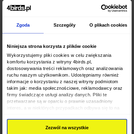
Zgoda
Szczegóły
O plikach cookies
Niniejsza strona korzysta z plików cookie
Wykorzystujemy pliki cookies w celu zwiększania
komfortu korzystania z witryny 4birds.pl,
dostosowywania treści reklamowych oraz analizowania
ruchu naszym użytkownikom. Udostępniamy również
informacje o korzystaniu z naszej witryny podmiotom
takim jak: media społecznościowe, reklamodawcy oraz
firmy świadczące usługi analizy danych. Pliki te
przetwarzane są w oparciu o prawnie uzasadniony
interes, a w niektórych przypadkach odbywa się to na
podstawie Twojej zgody. Niektóre z plików cookies
dostarczane i przetwarzane są przez naszych
Zezwól na wszystkie
zewnętrznych partnerów, z których listą możesz