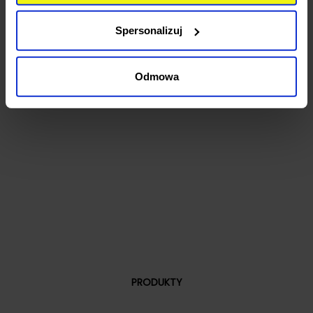
zapoznać się poniżej. Klikając “Akceptuję wszystkie”
wyrażasz zgodę na użycie przez nas wszystkich
Spersonalizuj
wymienionych wcześniej rodzajów cookies (ciasteczek).
Jeśli klikniesz "Odrzucam wszystkie", użyjemy tylko
cookies niezbędnych do działania naszej strony. Jeżeli
Odmowa
chcesz samodzielnie zdecydować, jakie typy ciasteczek
zostaną wykorzystane, kliknij “Dostosuj”.
PRODUKTY