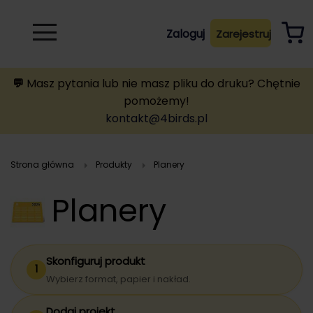
Rozwiń
Zaloguj
Zarejestruj
B
A
A
B
💬
Masz pytania lub nie masz pliku do druku? Chętnie
pomożemy!
kontakt@4birds.pl
Strona główna
Produkty
planery
Planery
Skonfiguruj produkt
1
Wybierz format, papier i nakład.
Dodaj projekt